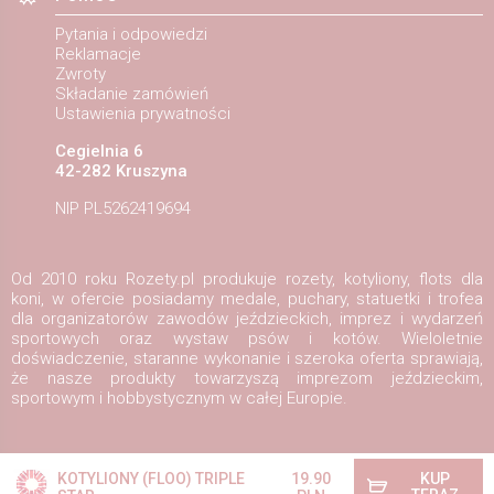
Pytania i odpowiedzi
Reklamacje
Zwroty
Składanie zamówień
Ustawienia prywatności
Cegielnia 6
42-282 Kruszyna
NIP PL5262419694
Od 2010 roku Rozety.pl produkuje rozety, kotyliony, flots dla
koni, w ofercie posiadamy medale, puchary, statuetki i trofea
dla organizatorów zawodów jeździeckich, imprez i wydarzeń
sportowych oraz wystaw psów i kotów. Wieloletnie
doświadczenie, staranne wykonanie i szeroka oferta sprawiają,
że nasze produkty towarzyszą imprezom jeździeckim,
sportowym i hobbystycznym w całej Europie.
Copyright ©2026
Rozety.pl
Projekt i wykonanie:
Redhand.pl
KOTYLIONY (FLOO) TRIPLE
19.90
KUP