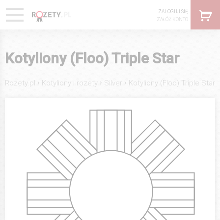
ZALOGUJ SIĘ
ZAŁÓŻ KONTO
Kotyliony (Floo) Triple Star
›
›
›
Rozety.pl
Kotyliony i rozety
Silver
Kotyliony (Floo) Triple Star