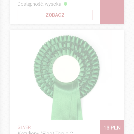
Dostępność: wysoka
ZOBACZ
13 PLN
SILVER
Kotyliony (Floo) Triple C