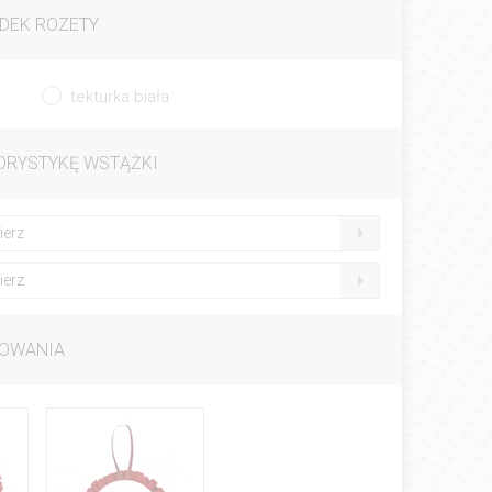
DEK ROZETY
tekturka biała
ORYSTYKĘ WSTĄŻKI
ierz
ierz
OWANIA