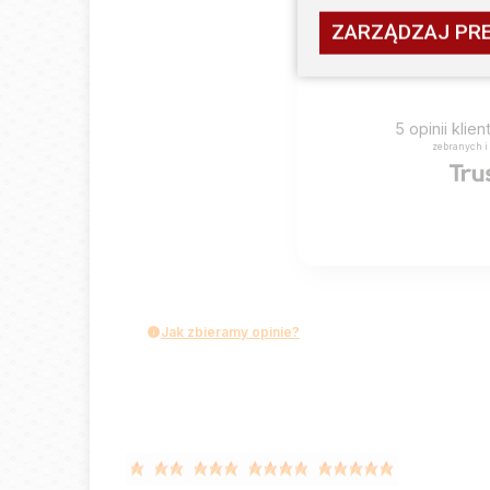
ZARZĄDZAJ PR
5
opinii klie
zebranych i
Jak zbieramy opinie?