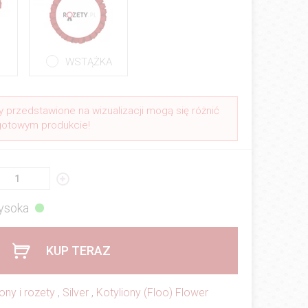
WSTĄŻKA
y przedstawione na wizualizacji mogą się różnić
gotowym produkcie!
ysoka
KUP TERAZ
ony i rozety
,
Silver
,
Kotyliony (Floo) Flower