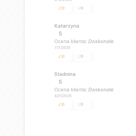
0
0
Katarzyna
5
Ocena klienta:
Doskonale
7/7/2025
0
0
Stadnina
5
Ocena klienta:
Doskonale
4/21/2025
0
0