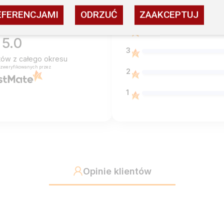
5
EFERENCJAMI
ODRZUĆ
ZAAKCEPTUJ
4
5.0
3
ntów
z całego okresu
 zweryfikowanych przez
2
1
Opinie klientów