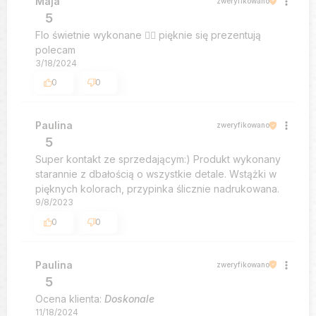
Maja
zweryfikowano
5
Flo świetnie wykonane 👍🏻 pięknie się prezentują
polecam
3/18/2024
0
0
Paulina
zweryfikowano
5
Super kontakt ze sprzedającym:) Produkt wykonany
starannie z dbałością o wszystkie detale. Wstążki w
pięknych kolorach, przypinka ślicznie nadrukowana.
9/8/2023
0
0
Paulina
zweryfikowano
5
Ocena klienta:
Doskonale
11/18/2024