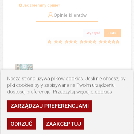
Jak zbieramy opinie?
Opinie klientów
Wyczyść
Szukaj
Nasza strona używa plików cookies. Jeśli nie chcesz, by
pliki cookies były zapisywane na Twoim urządzeniu,
Jacek i Małgorzata
zweryfikowano
dostosuj preferencje.
Przeczytaj więcej o cookies
5
Rozety są zgodne z zamówieniem, a nawet
ZARZĄDZAJ PREFERENCJAMI
ładniejsze. Wspaniała kolorystyka, precyzyjne
wykonanie, elegancki wygląd, bardzo wytrzymałe i
pięknie się prezentują. Dodatkowo kontakt podczas
ODRZUĆ
ZAAKCEPTUJ
realizacji bez zarzutu, miły i profesjonalny, będziemy
stałymi klientami!