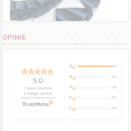
OPINIE
5
100%
4
0%
5.0
3
0%
7
opinii klientów
z całego okresu
2
0%
zebranych i zweryfikowanych przez
1
0%