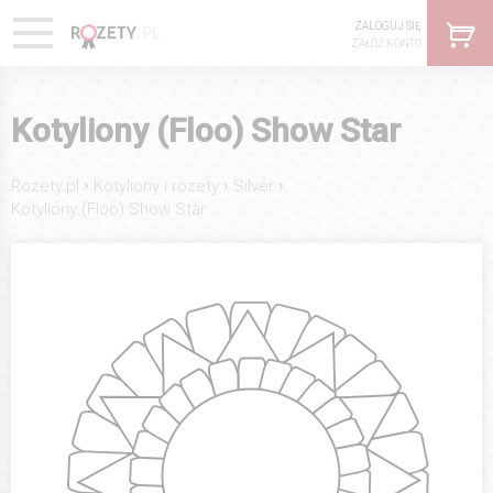
ZALOGUJ SIĘ
ZAŁÓŻ KONTO
Kotyliony (Floo) Show Star
›
›
›
Rozety.pl
Kotyliony i rozety
Silver
Kotyliony (Floo) Show Star