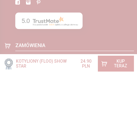
5.0
Na podstawie
884
opinii
z całego okresu
ZAMÓWIENIA
Wysyłka i płatność
KOTYLIONY (FLOO) SHOW
24.90
KUP
Regulamin
TERAZ
STAR
PLN
O firmie
Kontakt
Blog
POMOC
Pytania i odpowiedzi