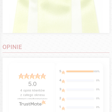
OPINIE
5
100%
4
0%
5.0
3
0%
4
opinii klientów
z całego okresu
2
0%
zebranych i zweryfikowanych przez
1
0%