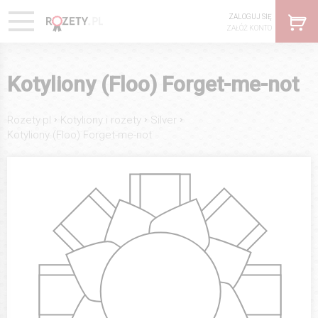
ZALOGUJ SIĘ
ZAŁÓŻ KONTO
Kotyliony (Floo) Forget-me-not
›
›
›
Rozety.pl
Kotyliony i rozety
Silver
Kotyliony (Floo) Forget-me-not