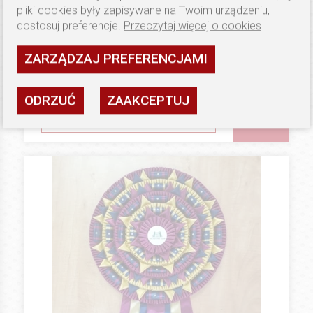
pliki cookies były zapisywane na Twoim urządzeniu,
dostosuj preferencje.
Przeczytaj więcej o cookies
179 PLN
SPECIAL ORDER
ZARZĄDZAJ PREFERENCJAMI
Kotyliony (Floo) BIG SIZE F
Dostępność: wysoka
ODRZUĆ
ZAAKCEPTUJ
ZOBACZ