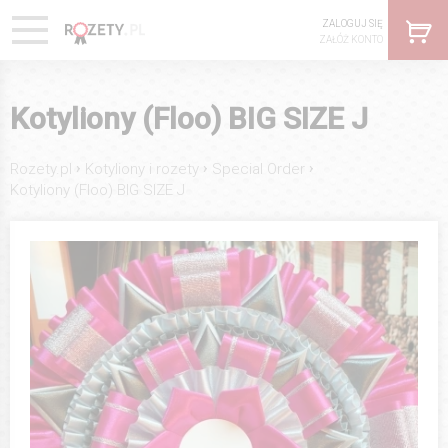
ZALOGUJ SIĘ
ZAŁÓŻ KONTO
Kotyliony (Floo) BIG SIZE J
›
›
›
Rozety.pl
Kotyliony i rozety
Special Order
Kotyliony (Floo) BIG SIZE J