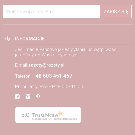
Wpisz swój adres e-mail
ZAPISZ SIĘ
INFORMACJE
Jeśli macie Państwo jakieś pytania lub wątpliwości,
jesteśmy do Waszej dyspozycji.
E-mail:
rozety@rozety.pl
+48 603 451 457
Telefon:
Pracujemy: Pon - Pt 8.00 - 15.00
5.0
Na podstawie
884
opinii
z całego okresu