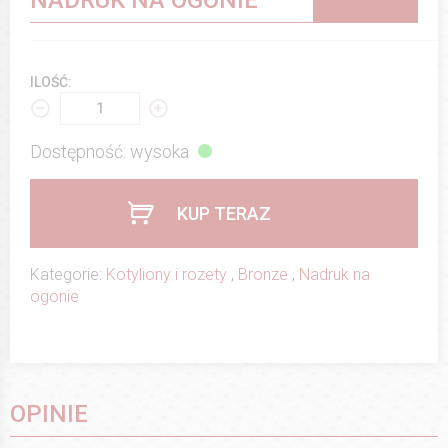
NADRUK NA OGONIE
ILOŚĆ:
Dostępność: wysoka
KUP TERAZ
Kategorie:
Kotyliony i rozety
,
Bronze
,
Nadruk na
ogonie
OPINIE