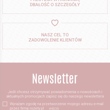
DBAŁOŚĆ O SZCZEGÓŁY
NASZ CEL TO
ZADOWOLENIE KLIENTÓW
Jeśli chcesz otrzymywać powiadomienia o nowościach i
aktualnych promocjach zapisz się do naszego newslettera
Wyrażam zgodę na przetworzenie mojego adresu e-mail
przez firmę rozety.pl
więcej