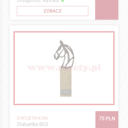
Dostępność: wysoka
ZOBACZ
75 PLN
STATUETKI KONI
Statuetka B03