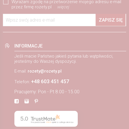
Wyrażam zgodę na przetworzenie mojego adresu e-mail
przez firmę rozety.pl
więcej
Wpisz swój adres e-mail
ZAPISZ SIĘ
INFORMACJE
Jeśli macie Państwo jakieś pytania lub wątpliwości,
jesteśmy do Waszej dyspozycji.
E-mail:
rozety@rozety.pl
+48 603 451 457
Telefon:
Pracujemy: Pon - Pt 8.00 - 15.00
5.0
Na podstawie
884
opinii
z całego okresu