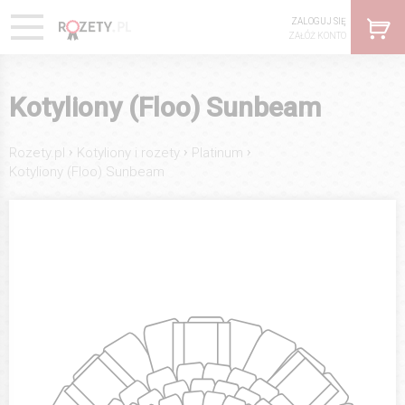
ZALOGUJ SIĘ
ZAŁÓŻ KONTO
Kotyliony (Floo) Sunbeam
›
›
›
Rozety.pl
Kotyliony i rozety
Platinum
Kotyliony (Floo) Sunbeam