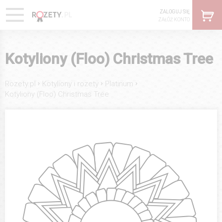
ZALOGUJ SIĘ
ZAŁÓŻ KONTO
Kotyliony (Floo) Christmas Tree
›
›
›
Rozety.pl
Kotyliony i rozety
Platinum
Kotyliony (Floo) Christmas Tree