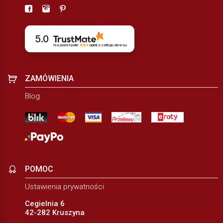
5.0
Na podstawie
884
opinii
z całego okresu
ZAMÓWIENIA
Blog
POMOC
Ustawienia prywatności
Cegielnia 6
42-282 Kruszyna