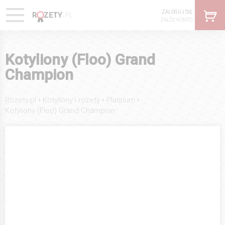
ZALOGUJ SIĘ
ZAŁÓŻ KONTO
Kotyliony (Floo) Grand
Champion
›
›
›
Rozety.pl
Kotyliony i rozety
Platinum
Kotyliony (Floo) Grand Champion