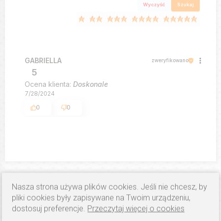
Wyczyść
Szukaj
GABRIELLA
zweryfikowano
5
Ocena klienta:
Doskonale
7/28/2024
0
0
PRODUKTY PODOBNE
Nasza strona używa plików cookies. Jeśli nie chcesz, by
pliki cookies były zapisywane na Twoim urządzeniu,
dostosuj preferencje.
Przeczytaj więcej o cookies