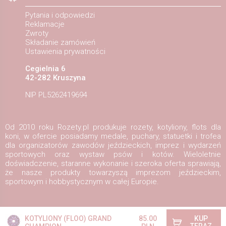
Pytania i odpowiedzi
Reklamacje
Zwroty
Składanie zamówień
Ustawienia prywatności
Cegielnia 6
42-282 Kruszyna
NIP PL5262419694
Od 2010 roku Rozety.pl produkuje rozety, kotyliony, flots dla
koni, w ofercie posiadamy medale, puchary, statuetki i trofea
dla organizatorów zawodów jeździeckich, imprez i wydarzeń
sportowych oraz wystaw psów i kotów. Wieloletnie
doświadczenie, staranne wykonanie i szeroka oferta sprawiają,
że nasze produkty towarzyszą imprezom jeździeckim,
sportowym i hobbystycznym w całej Europie.
Copyright ©2026
Rozety.pl
Projekt i wykonanie:
Redhand.pl
KOTYLIONY (FLOO) GRAND
85.00
KUP