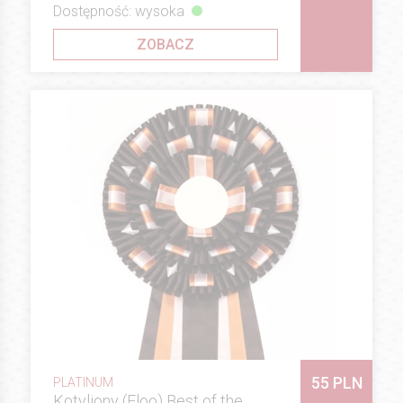
Dostępność: wysoka
ZOBACZ
55 PLN
PLATINUM
Kotyliony (Floo) Best of the