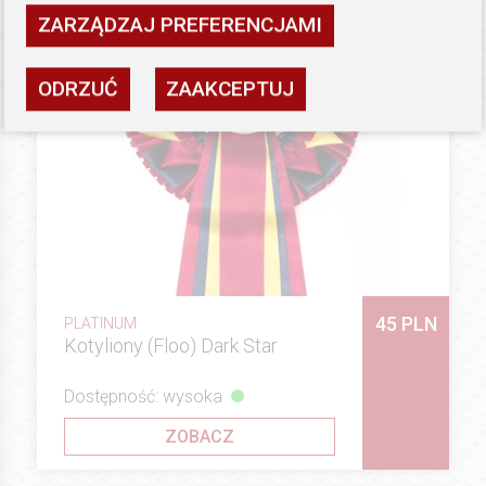
ZARZĄDZAJ PREFERENCJAMI
ODRZUĆ
ZAAKCEPTUJ
45 PLN
PLATINUM
Kotyliony (Floo) Dark Star
Dostępność: wysoka
ZOBACZ