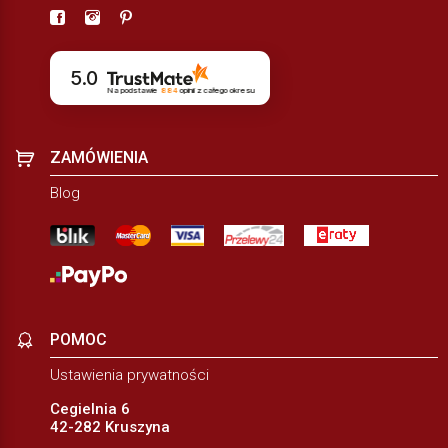
5.0
Na podstawie
884
opinii
z całego okresu
ZAMÓWIENIA
Blog
POMOC
Ustawienia prywatności
Cegielnia 6
42-282 Kruszyna