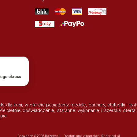
łego okresu
lots dla koni, w ofercie posiadamy medale, puchary, statuetki i t
eloletnie doświadczenie, staranne wykonanie i szeroka oferta
pie.
Copyright ©2026
Rozety.pl
Design and execution:
Redhand.pl