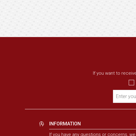
If you want to recei
Enter you
INFORMATION
If you have any questions or concerns, we