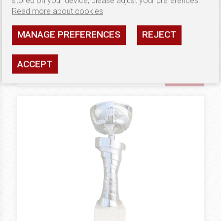
stored on your device, please adjust your preferences.
Read more about cookies
5.83 €
METAL CUPS
Puchar B100
MANAGE PREFERENCES
REJECT
Availability: high
ACCEPT
SEE