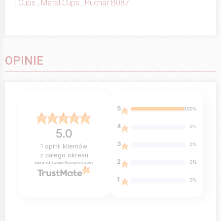
:
Cups
,
Metal Cups
,
Puchar B087
OPINIE
5
100%
4
0%
5.0
3
0%
1
opinii klientów
z całego okresu
2
0%
zebranych i zweryfikowanych przez
1
0%