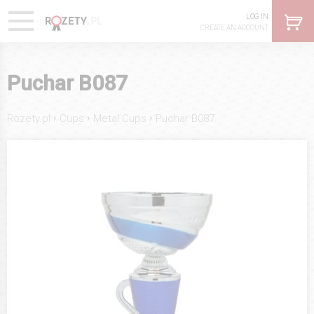
LOG IN
CREATE AN ACCOUNT
Puchar B087
›
›
›
Rozety.pl
Cups
Metal Cups
Puchar B087