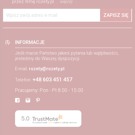
przez firmę rozety.pl
więcej
Wpisz swój adres e-mail
ZAPISZ SIĘ
INFORMACJE
Jeśli macie Państwo jakieś pytania lub wątpliwości,
jesteśmy do Waszej dyspozycji.
E-mail:
rozety@rozety.pl
+48 603 451 457
Telefon:
Pracujemy: Pon - Pt 8.00 - 15.00
5.0
Na podstawie
884
opinii
z całego okresu