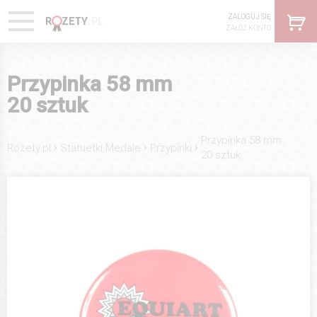
ZALOGUJ SIĘ
ZAŁÓŻ KONTO
Przypinka 58 mm
20 sztuk
Przypinka 58 mm
›
›
›
Rozety.pl
Statuetki Medale
Przypinki
20 sztuk