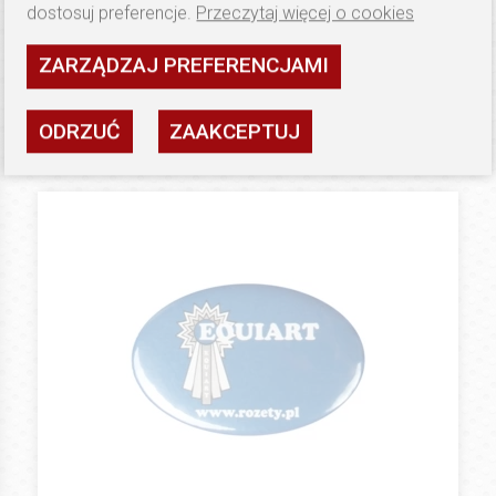
dostosuj preferencje.
Przeczytaj więcej o cookies
300 PLN
PRZYPINKI
Przypinka 58 mm
ZARZĄDZAJ PREFERENCJAMI
100 sztuk
Dostępność: wysoka
ODRZUĆ
ZAAKCEPTUJ
ZOBACZ