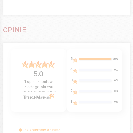
OPINIE
5
100%
4
0%
5.0
3
0%
1
opinii klientów
z całego okresu
2
0%
zebranych i zweryfikowanych przez
1
0%
Jak zbieramy opinie?