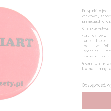
Przypinki to jed
efektowny sposób
przyjęciach oko
Charakterystyka:
- druk cyfrowy,
- druk full kolor,
- bezbarwna foli
- średnica: 58 mm
- zapięcie z agraf
Gwarantujemy wys
krótkie terminy rea
Dostępność: w