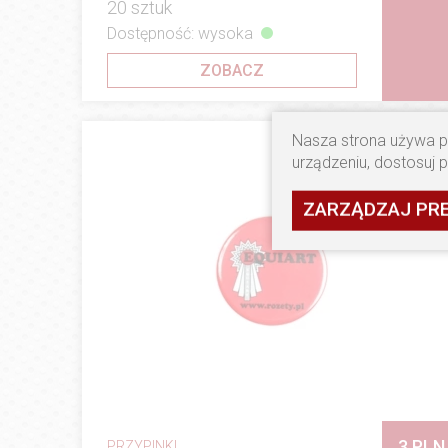
20 sztuk
Dostępność: wysoka
ZOBACZ
Nasza strona używa pl
urządzeniu, dostosuj 
ZARZĄDZAJ PR
3 PLN
PRZYPINKI