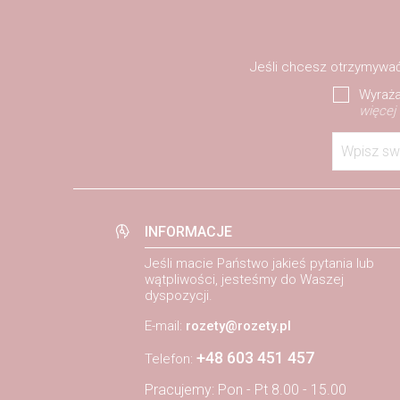
Jeśli chcesz otrzymywać
Wyraża
więcej
Wpisz sw
INFORMACJE
Jeśli macie Państwo jakieś pytania lub
wątpliwości, jesteśmy do Waszej
dyspozycji.
E-mail:
rozety@rozety.pl
+48 603 451 457
Telefon:
Pracujemy: Pon - Pt 8.00 - 15.00