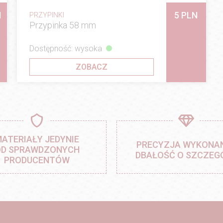
N
5 PLN
PRZYPINKI
Przypinka 58 mm
Dostępność: wysoka
ZOBACZ
ATERIAŁY JEDYNIE
PRECYZJA WYKONAN
D SPRAWDZONYCH
DBAŁOŚĆ O SZCZEG
PRODUCENTÓW