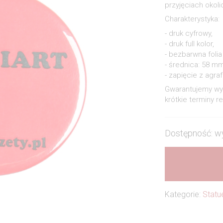
przyjęciach oko
Charakterystyka:
- druk cyfrowy,
- druk full kolor,
- bezbarwna foli
- średnica: 58 mm
- zapięcie z agraf
Gwarantujemy wys
krótkie terminy rea
Dostępność: w
Kategorie:
Statu