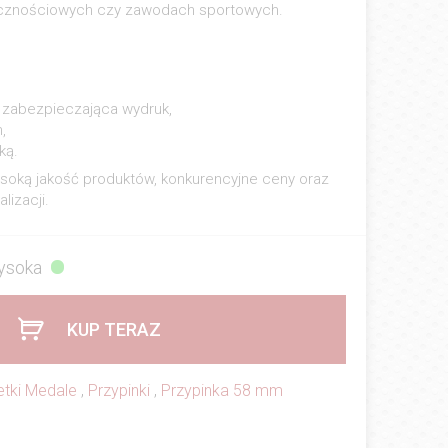
licznościowych czy zawodach sportowych.
a zabezpieczająca wydruk,
,
ką.
oką jakość produktów, konkurencyjne ceny oraz
lizacji.
ysoka
KUP TERAZ
etki Medale
,
Przypinki
,
Przypinka 58 mm