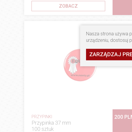
ZOBACZ
Nasza strona używa pl
urządzeniu, dostosuj 
ZARZĄDZAJ PR
200 PL
PRZYPINKI
Przypinka 37 mm
100 sztuk