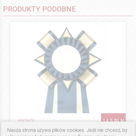
PRODUKTY PODOBNE
14.5 PLN
BRONZE
Kotyliony (Floo) Double Star Mix
Nasza strona używa plików cookies. Jeśli nie chcesz, by
A