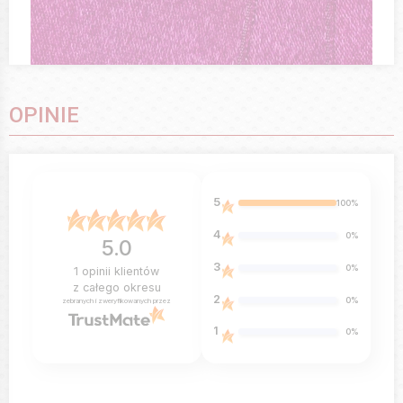
OPINIE
5
100%
4
0%
5.0
3
0%
1
opinii klientów
z całego okresu
2
0%
zebranych i zweryfikowanych przez
1
0%