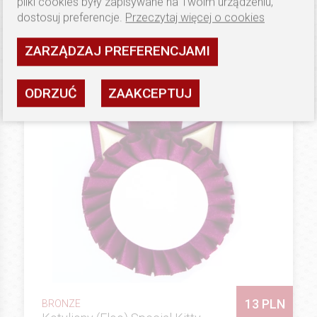
pliki cookies były zapisywane na Twoim urządzeniu,
Dostępność: wysoka
dostosuj preferencje.
Przeczytaj więcej o cookies
ZOBACZ
ZARZĄDZAJ PREFERENCJAMI
ODRZUĆ
ZAAKCEPTUJ
13 PLN
BRONZE