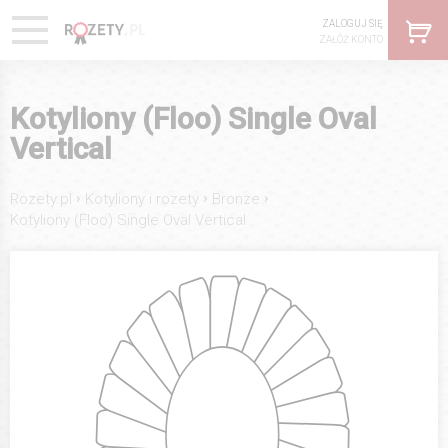
ZALOGUJ SIĘ
ZAŁÓŻ KONTO
Kotyliony (Floo) Single Oval
Vertical
›
›
›
Rozety.pl
Kotyliony i rozety
Bronze
Kotyliony (Floo) Single Oval Vertical