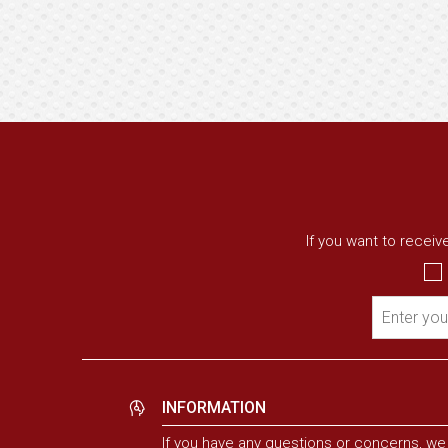
If you want to recei
Enter you
INFORMATION
If you have any questions or concerns, we