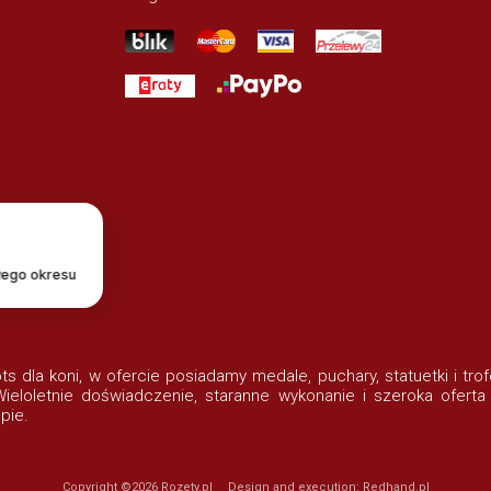
łego okresu
lots dla koni, w ofercie posiadamy medale, puchary, statuetki i t
eloletnie doświadczenie, staranne wykonanie i szeroka oferta
pie.
Copyright ©2026
Rozety.pl
Design and execution:
Redhand.pl