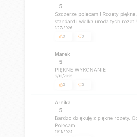
5
Szczerze polecam ! Rozety piękne, 
standard i wielka uroda tych rozet !
1/27/2026
0
0
Marek
5
PIĘKNE WYKONANIE
6/13/2025
0
0
Arnika
5
Bardzo dziękuję z piękne rozety. 
Polecam
11/11/2024