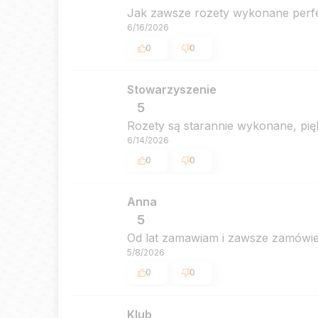
Jak zawsze rozety wykonane perfekc
6/16/2026
0
0
Stowarzyszenie
5
Rozety są starannie wykonane, pię
6/14/2026
0
0
Anna
5
Od lat zamawiam i zawsze zamówien
5/8/2026
0
0
Klub