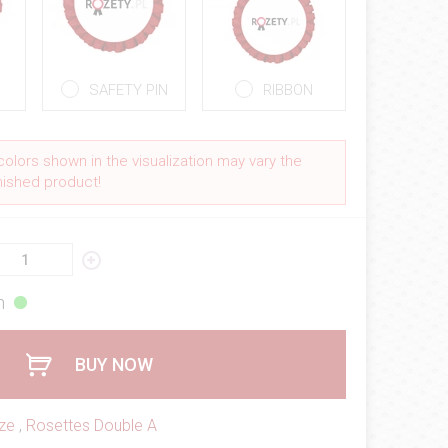
SAFETY PIN
RIBBON
colors shown in the visualization may vary the
inished product!
h
BUY NOW
ze
,
Rosettes Double A