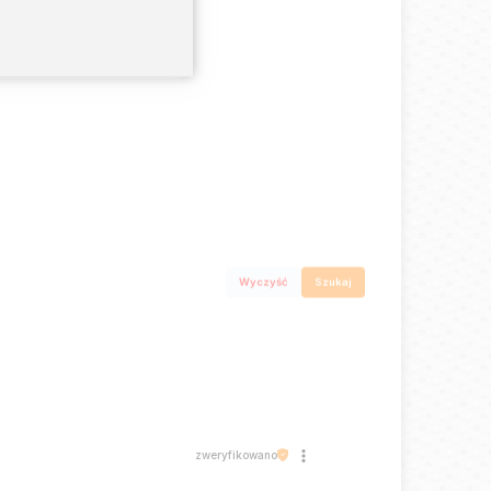
0%
Wyczyść
Szukaj
zweryfikowano