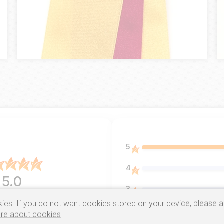
5
4
5.0
3
entów
z całego okresu
ies. If you do not want cookies stored on your device, please a
 zweryfikowanych przez
2
re about cookies