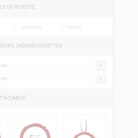
LE OF ROSETTE
cardboard
sticker
COLORS ORDERED ROSETTES
ose
ose
ATTACHMENT