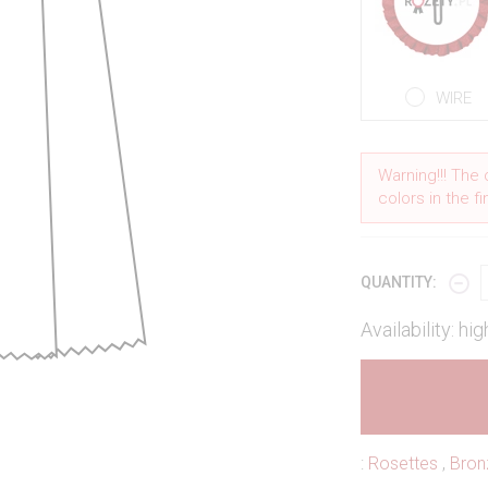
WIRE
Warning!!! The 
colors in the f
QUANTITY:
Availability: hig
:
Rosettes
,
Bron