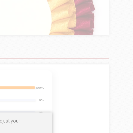
100%
0%
0%
djust your
0%