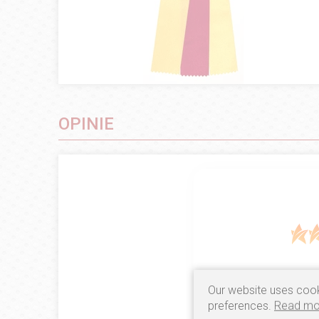
OPINIE
15
opinii kli
Our website uses cook
zebranych i
preferences.
Read mo