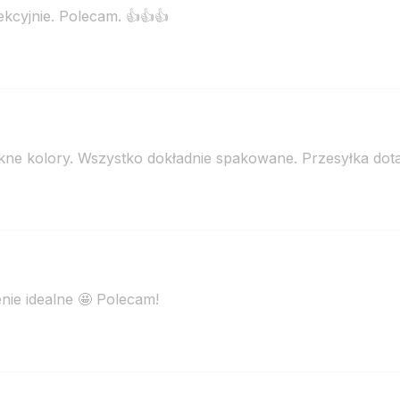
yjnie. Polecam. 👍️👍️👍️
kne kolory. Wszystko dokładnie spakowane. Przesyłka dot
ie idealne 🤩 Polecam!