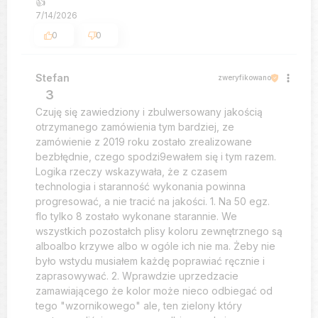
👍️
7/14/2026
0
0
Stefan
zweryfikowano
3
Czuję się zawiedziony i zbulwersowany jakością
otrzymanego zamówienia tym bardziej, ze
zamówienie z 2019 roku zostało zrealizowane
bezbłędnie, czego spodzi9ewałem się i tym razem.
Logika rzeczy wskazywała, że z czasem
technologia i staranność wykonania powinna
progresować, a nie tracić na jakości. 1. Na 50 egz.
flo tylko 8 zostało wykonane starannie. We
wszystkich pozostałch plisy koloru zewnętrznego są
alboalbo krzywe albo w ogóle ich nie ma. Żeby nie
było wstydu musiałem każdę poprawiać ręcznie i
zaprasowywać. 2. Wprawdzie uprzedzacie
zamawiającego że kolor może nieco odbiegać od
tego "wzornikowego" ale, ten zielony który