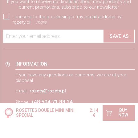
If you want to receive notifications about new products and
current promotions, subscribe to our newsletter
I consent to the processing of my e-mail address by
rozety.pl
more
Enter your email address
SAVE AS
INFORMATION
If you have any questions or concerns, we are at your
disposal
E-mail:
rozety@rozety.pl
+48 504 71 88 24
Phone:
ROSETTES DOUBLE MINI MINI
2.14
BUY
We work: Mon - Fri 8.00 - 15.00
NOW
SPECIAL
€