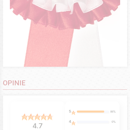
OPINIE
5
86%
4
0%
4.7