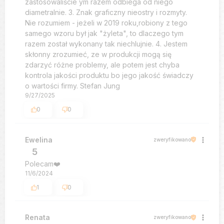
zastosowaliście ym razem odbiega od niego
diametralnie. 3. Znak graficzny nieostry i rozmyty.
Nie rozumiem - jeżeli w 2019 roku,robiony z tego
samego wzoru był jak "żyleta", to dlaczego tym
razem został wykonany tak niechlujnie. 4. Jestem
skłonny zrozumieć, ze w produkcji mogą się
zdarzyć różne problemy, ale potem jest chyba
kontrola jakości produktu bo jego jakość świadczy
o wartości firmy. Stefan Jung
9/27/2025
0
0
Ewelina
zweryfikowano
5
Polecam❤️
11/6/2024
1
0
Renata
zweryfikowano