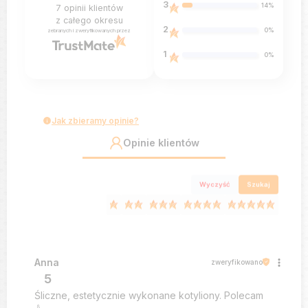
3
14%
7
opinii klientów
z całego okresu
2
0%
zebranych i zweryfikowanych przez
1
0%
Jak zbieramy opinie?
Opinie klientów
Wyczyść
Szukaj
Anna
zweryfikowano
5
Śliczne, estetycznie wykonane kotyliony. Polecam