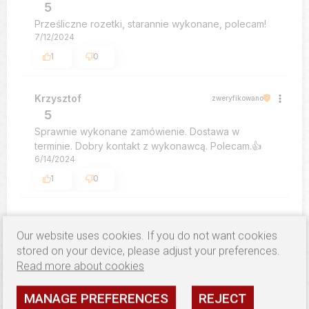
5
Prześliczne rozetki, starannie wykonane, polecam!
7/12/2024
1
0
Krzysztof
zweryfikowano
5
Sprawnie wykonane zamówienie. Dostawa w
terminie. Dobry kontakt z wykonawcą. Polecam.👍️
6/14/2024
1
0
Marzena
zweryfikowano
Our website uses cookies. If you do not want cookies
5
stored on your device, please adjust your preferences.
Jak zwykle śliczne i na czas
Read more about cookies
3/25/2024
1
0
MANAGE PREFERENCES
REJECT