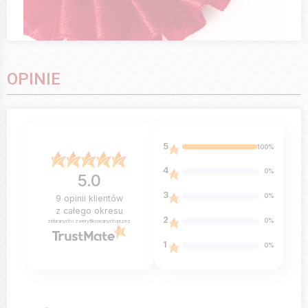
OPINIE
5
100%
4
0%
5.0
3
0%
9
opinii klientów
z całego okresu
2
0%
zebranych i zweryfikowanych przez
1
0%