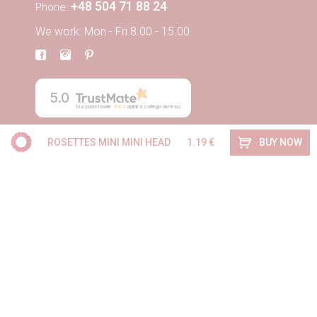
+48 504 71 88 24
Phone:
We work: Mon - Fri 8.00 - 15.00
5.0
Na podstawie
884
opinii
z całego okresu
BUY NOW
ROSETTES MINI MINI HEAD
1.19 €
ORDERS
Delivery
Regulations
About us
Contact
Blog