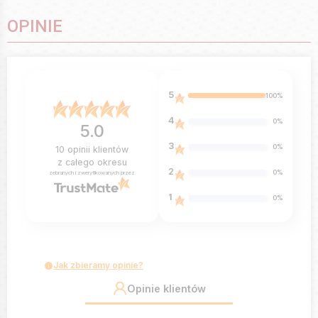
OPINIE
5
100%
4
0%
5.0
3
0%
10
opinii klientów
z całego okresu
2
0%
zebranych i zweryfikowanych przez
1
0%
Jak zbieramy opinie?
Opinie klientów