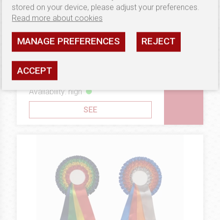
stored on your device, please adjust your preferences.
Read more about cookies
MANAGE PREFERENCES
REJECT
1.79 €
ECONOMIC LINE
Rosettes Double Economic Line
ACCEPT
Availability: high
SEE