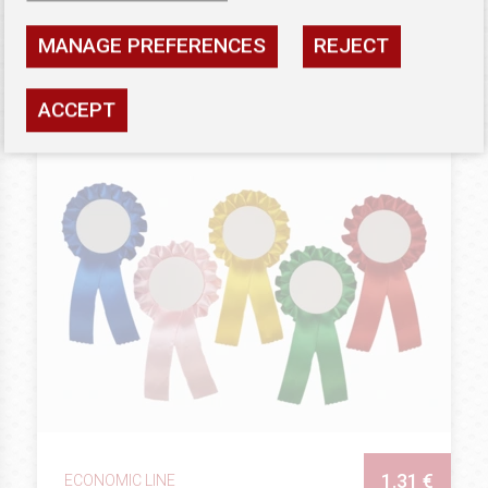
Availability: high
MANAGE PREFERENCES
REJECT
SEE
ACCEPT
1.31 €
ECONOMIC LINE