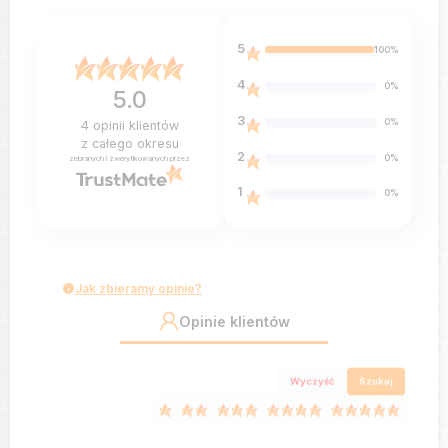
5
100%
4
0%
5.0
3
0%
4
opinii klientów
z całego okresu
2
0%
zebranych i zweryfikowanych przez
1
0%
Jak zbieramy opinie?
Opinie klientów
Wyczyść
Szukaj