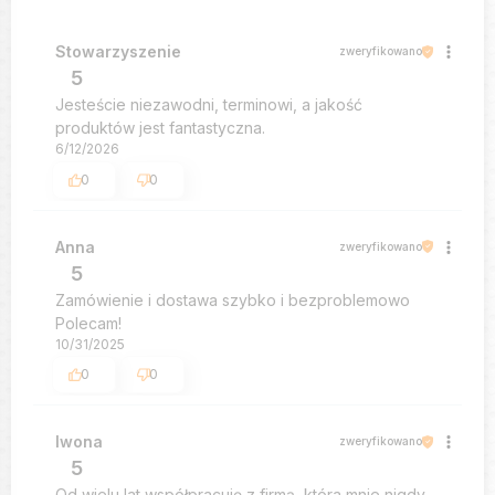
Stowarzyszenie
zweryfikowano
5
Jesteście niezawodni, terminowi, a jakość
produktów jest fantastyczna.
6/12/2026
0
0
Anna
zweryfikowano
5
Zamówienie i dostawa szybko i bezproblemowo
Polecam!
10/31/2025
0
0
Iwona
zweryfikowano
5
Od wielu lat współpracuję z firmą, która mnie nigdy