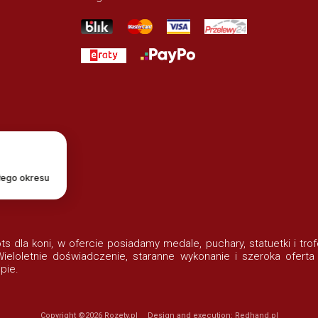
łego okresu
lots dla koni, w ofercie posiadamy medale, puchary, statuetki i t
eloletnie doświadczenie, staranne wykonanie i szeroka oferta
pie.
Copyright ©2026
Rozety.pl
Design and execution:
Redhand.pl