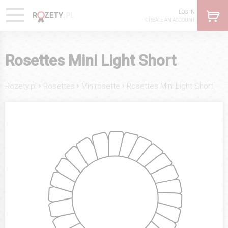
LOG IN
CREATE AN ACCOUNT
Rosettes Mini Light Short
›
›
›
Rozety.pl
Rosettes
Minirosette
Rosettes Mini Light Short