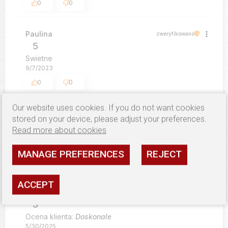
0
0
Paulina
zweryfikowano
5
Swietne
9/7/2023
0
0
Our website uses cookies. If you do not want cookies
Grażyna
zweryfikowano
stored on your device, please adjust your preferences.
5
Read more about cookies
Super, jak zawsze :)
6/9/2023
MANAGE PREFERENCES
REJECT
0
0
ACCEPT
Magdalena
zweryfikowano
5
Ocena klienta:
Doskonale
5/30/2025