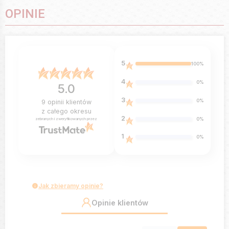
OPINIE
5
100%
4
0%
5.0
3
0%
9
opinii klientów
z całego okresu
2
0%
zebranych i zweryfikowanych przez
1
0%
Jak zbieramy opinie?
Opinie klientów