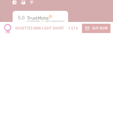
5.0
Na podstawie
884
opinii
z całego okresu
BUY NOW
ROSETTES MINI LIGHT SHORT
1.67 €
ORDERS
Delivery
Regulations
About us
Contact
Blog
HELP
Questions & Answers