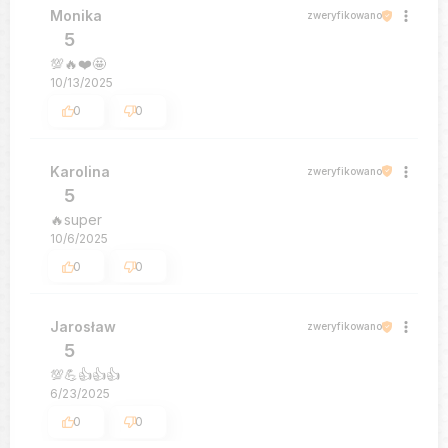
Monika
zweryfikowano
5
💯🔥❤️🤩
10/13/2025
0
0
Karolina
zweryfikowano
5
🔥super
10/6/2025
0
0
Jarosław
zweryfikowano
5
💯💪👍️👍️👍️
6/23/2025
0
0