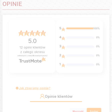
OPINIE
5
100%
4
0%
5.0
3
0%
12
opinii klientów
z całego okresu
2
0%
zebranych i zweryfikowanych przez
1
0%
Jak zbieramy opinie?
Opinie klientów
Wyczyść
Szukaj