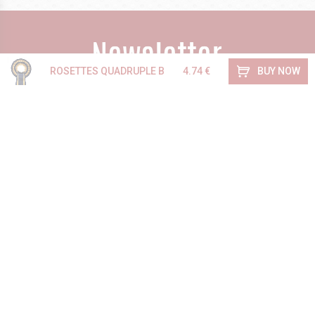
BUY NOW
ROSETTES QUADRUPLE B
4.74 €
If you want to receive notifications about new products and
current promotions, subscribe to our newsletter
I consent to the processing of my e-mail address by
rozety.pl
more
Enter your email address
SAVE AS
INFORMATION
If you have any questions or concerns, we are at your
disposal
E-mail:
rozety@rozety.pl