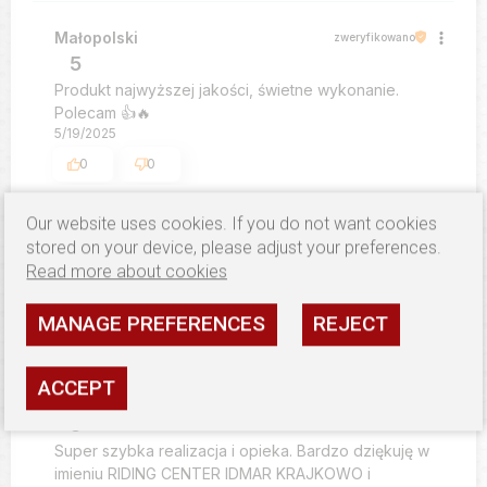
Małopolski
zweryfikowano
5
Produkt najwyższej jakości, świetne wykonanie.
Polecam 👍️🔥
5/19/2025
0
0
Our website uses cookies. If you do not want cookies
Małgorzata
zweryfikowano
stored on your device, please adjust your preferences.
5
Read more about cookies
Super flootki :)
12/2/2024
MANAGE PREFERENCES
REJECT
0
0
ACCEPT
Marta
zweryfikowano
5
Super szybka realizacja i opieka. Bardzo dziękuję w
imieniu RIDING CENTER IDMAR KRAJKOWO i