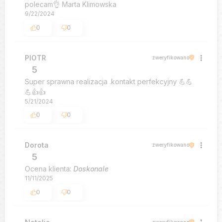
polecam👌 Marta Klimowska
9/22/2024
0
0
PIOTR
zweryfikowano
5
Super sprawna realizacja .kontakt perfekcyjny 💪💪
💪👍️👍️
5/21/2024
0
0
Dorota
zweryfikowano
5
Ocena klienta:
Doskonale
11/11/2025
0
0
zweryfikowano