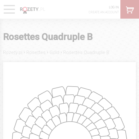
LOG IN
CREATE AN ACCOUNT
Rosettes Quadruple B
›
›
›
Rozety.pl
Rosettes
Gold
Rosettes Quadruple B