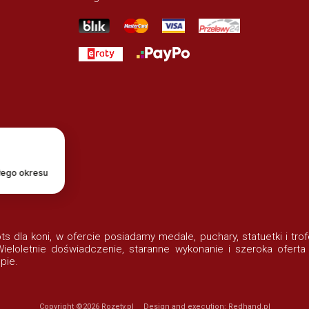
łego okresu
lots dla koni, w ofercie posiadamy medale, puchary, statuetki i t
eloletnie doświadczenie, staranne wykonanie i szeroka oferta
pie.
Copyright ©2026
Rozety.pl
Design and execution:
Redhand.pl