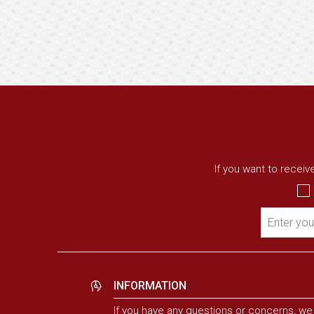
If you want to recei
Enter you
INFORMATION
If you have any questions or concerns, we