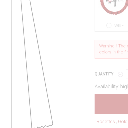
WIRE
Warning!!! The 
colors in the f
QUANTITY:
Availability: hig
:
Rosettes
,
Gold