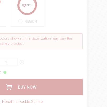
RIBBON
colors shown in the visualization may vary the
inished product!
h
BUY NOW
,
Rosettes Double Square