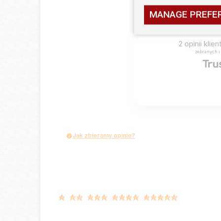
MANAGE PREFE
2
opinii klie
zebranych i
Jak zbieramy opinie?