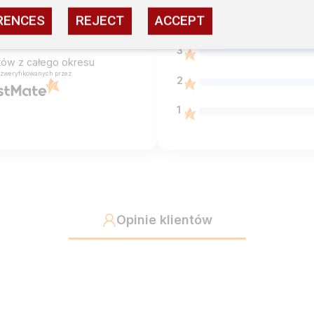
RENCES
REJECT
ACCEPT
4
5.0
3
ntów
z całego okresu
 zweryfikowanych przez
2
1
Opinie klientów