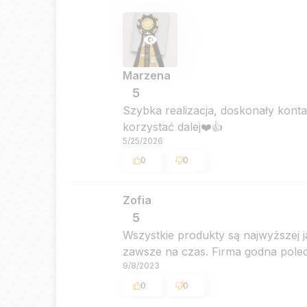
Marzena
5
Szybka realizacja, doskonały konta
korzystać dalej❤️👍️
5/25/2026
0
0
Zofia
5
Wszystkie produkty są najwyższej j
zawsze na czas. Firma godna pole
9/8/2023
0
0